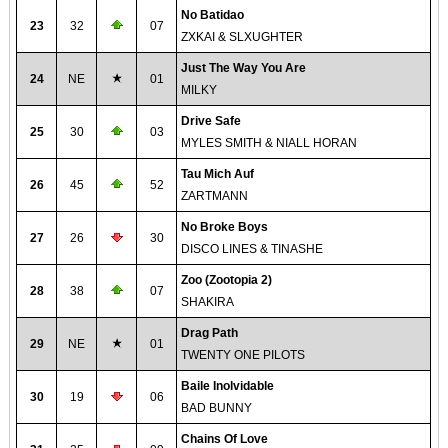
No Batidao
23
32
07
ZXKAI & SLXUGHTER
Just The Way You Are
24
NE
01
MILKY
Drive Safe
25
30
03
MYLES SMITH & NIALL HORAN
Tau Mich Auf
26
45
52
ZARTMANN
No Broke Boys
27
26
30
DISCO LINES & TINASHE
Zoo (Zootopia 2)
28
38
07
SHAKIRA
Drag Path
29
NE
01
TWENTY ONE PILOTS
Baile Inolvidable
30
19
06
BAD BUNNY
Chains Of Love