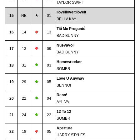
TAYLOR SWIFT
Iloveiloveitiloveit
15
NE
01
BELLA KAY
Tití Me Preguntó
16
14
13
BAD BUNNY
Nuevavol
17
13
09
BAD BUNNY
Homewrecker
18
31
03
SOMBR
Love U Anyway
19
29
05
BENNO!
Renn!
20
22
04
AYLIVA
12 To 12
21
24
22
SOMBR
Aperture
22
18
05
HARRY STYLES