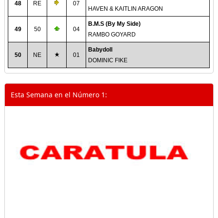
48
RE
07
HAVEN & KAITLIN ARAGON
B.M.S (By My Side)
49
50
04
RAMBO GOYARD
Babydoll
50
NE
01
DOMINIC FIKE
Esta Semana en el Número 1: