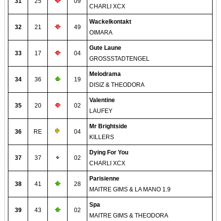
31
25
09
CHARLI XCX
Wackelkontakt
32
21
49
OIMARA
Gute Laune
33
17
04
GROSSSTADTENGEL
Melodrama
34
36
19
DISIZ & THEODORA
Valentine
35
20
02
LAUFEY
Mr Brightside
36
RE
04
KILLERS
Dying For You
37
37
02
CHARLI XCX
Parisienne
38
41
28
MAITRE GIMS & LA MANO 1.9
Spa
39
43
02
MAITRE GIMS & THEODORA