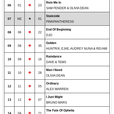
Rein Me In
06
01
23
SAM FENDER & OLIVIA DEAN
Stateside
07
NE
01
PINKPANTHERESS
End Of Beginning
08
06
22
DJO
Golden
09
08
35
HUNTR/X, EJAE, AUDREY NUNA & REI AMI
Raindance
10
09
16
DAVE & TEMS
Man I Need
11
10
28
OLIVIA DEAN
Ordinary
12
11
55
ALEX WARREN
I Just Might
13
12
07
BRUNO MARS
The Fate Of Ophelia
14
04
21