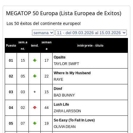
MEGATOP 50 Europa (Lista Europea de Exitos)
Los 50 éxitos del continente europeo!
sem.a
seman
Puesto
tend.
intérprete - título
nt.
a
Opalite
01
15
17
TAYLOR SWIFT
Where Is My Husband
02
05
22
RAYE
Dtmf
03
03
15
BAD BUNNY
Lush Life
04
02
44
ZARA LARSSON
So Easy (To Fall In Love)
05
07
19
OLIVIA DEAN