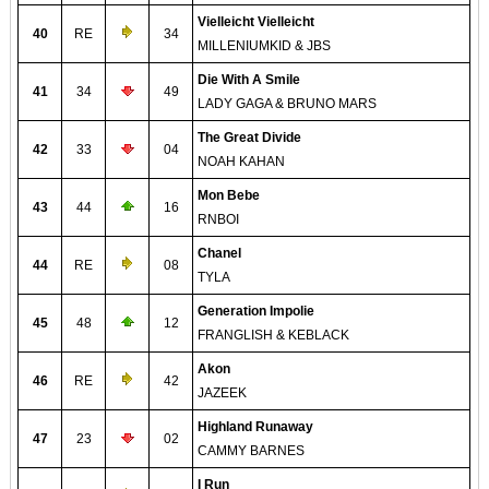
Vielleicht Vielleicht
40
RE
34
MILLENIUMKID & JBS
Die With A Smile
41
34
49
LADY GAGA & BRUNO MARS
The Great Divide
42
33
04
NOAH KAHAN
Mon Bebe
43
44
16
RNBOI
Chanel
44
RE
08
TYLA
Generation Impolie
45
48
12
FRANGLISH & KEBLACK
Akon
46
RE
42
JAZEEK
Highland Runaway
47
23
02
CAMMY BARNES
I Run