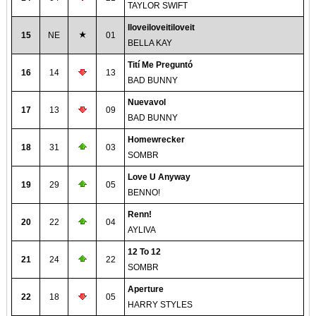
TAYLOR SWIFT
Iloveiloveitiloveit
15
NE
01
BELLA KAY
Tití Me Preguntó
16
14
13
BAD BUNNY
Nuevavol
17
13
09
BAD BUNNY
Homewrecker
18
31
03
SOMBR
Love U Anyway
19
29
05
BENNO!
Renn!
20
22
04
AYLIVA
12 To 12
21
24
22
SOMBR
Aperture
22
18
05
HARRY STYLES