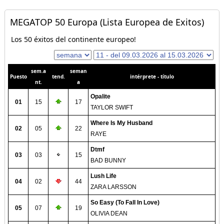
MEGATOP 50 Europa (Lista Europea de Exitos)
Los 50 éxitos del continente europeo!
sem.a
seman
Puesto
tend.
intérprete - título
nt.
a
Opalite
01
15
17
TAYLOR SWIFT
Where Is My Husband
02
05
22
RAYE
Dtmf
03
03
15
BAD BUNNY
Lush Life
04
02
44
ZARA LARSSON
So Easy (To Fall In Love)
05
07
19
OLIVIA DEAN