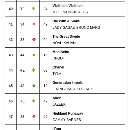
Vielleicht Vielleicht
40
RE
34
MILLENIUMKID & JBS
Die With A Smile
41
34
49
LADY GAGA & BRUNO MARS
The Great Divide
42
33
04
NOAH KAHAN
Mon Bebe
43
44
16
RNBOI
Chanel
44
RE
08
TYLA
Generation Impolie
45
48
12
FRANGLISH & KEBLACK
Akon
46
RE
42
JAZEEK
Highland Runaway
47
23
02
CAMMY BARNES
I Run