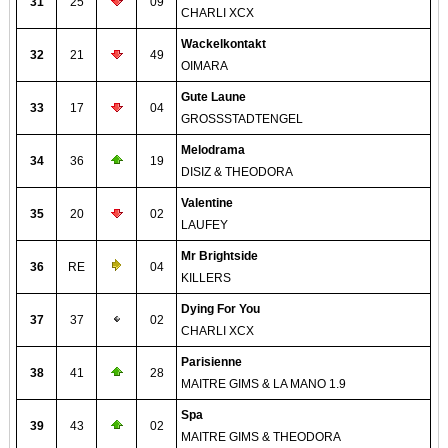
31
25
09
CHARLI XCX
Wackelkontakt
32
21
49
OIMARA
Gute Laune
33
17
04
GROSSSTADTENGEL
Melodrama
34
36
19
DISIZ & THEODORA
Valentine
35
20
02
LAUFEY
Mr Brightside
36
RE
04
KILLERS
Dying For You
37
37
02
CHARLI XCX
Parisienne
38
41
28
MAITRE GIMS & LA MANO 1.9
Spa
39
43
02
MAITRE GIMS & THEODORA