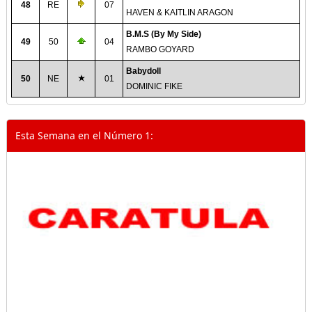
48
RE
07
HAVEN & KAITLIN ARAGON
B.M.S (By My Side)
49
50
04
RAMBO GOYARD
Babydoll
50
NE
01
DOMINIC FIKE
Esta Semana en el Número 1: