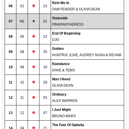
Rein Me In
06
01
23
SAM FENDER & OLIVIA DEAN
Stateside
07
NE
01
PINKPANTHERESS
End Of Beginning
08
06
22
DJO
Golden
09
08
35
HUNTR/X, EJAE, AUDREY NUNA & REI AMI
Raindance
10
09
16
DAVE & TEMS
Man I Need
11
10
28
OLIVIA DEAN
Ordinary
12
11
55
ALEX WARREN
I Just Might
13
12
07
BRUNO MARS
The Fate Of Ophelia
14
04
21