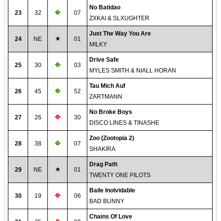
No Batidao
23
32
07
ZXKAI & SLXUGHTER
Just The Way You Are
24
NE
01
MILKY
Drive Safe
25
30
03
MYLES SMITH & NIALL HORAN
Tau Mich Auf
26
45
52
ZARTMANN
No Broke Boys
27
26
30
DISCO LINES & TINASHE
Zoo (Zootopia 2)
28
38
07
SHAKIRA
Drag Path
29
NE
01
TWENTY ONE PILOTS
Baile Inolvidable
30
19
06
BAD BUNNY
Chains Of Love