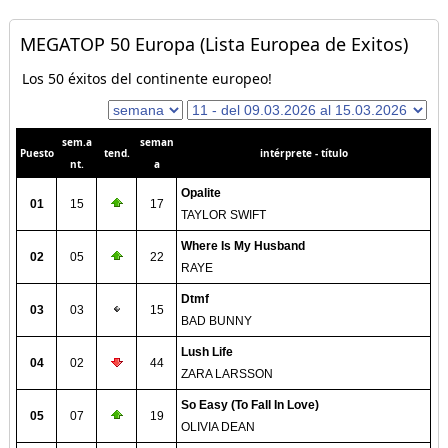
MEGATOP 50 Europa (Lista Europea de Exitos)
Los 50 éxitos del continente europeo!
sem.a
seman
Puesto
tend.
intérprete - título
nt.
a
Opalite
01
15
17
TAYLOR SWIFT
Where Is My Husband
02
05
22
RAYE
Dtmf
03
03
15
BAD BUNNY
Lush Life
04
02
44
ZARA LARSSON
So Easy (To Fall In Love)
05
07
19
OLIVIA DEAN