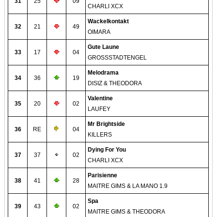
31
25
09
CHARLI XCX
Wackelkontakt
32
21
49
OIMARA
Gute Laune
33
17
04
GROSSSTADTENGEL
Melodrama
34
36
19
DISIZ & THEODORA
Valentine
35
20
02
LAUFEY
Mr Brightside
36
RE
04
KILLERS
Dying For You
37
37
02
CHARLI XCX
Parisienne
38
41
28
MAITRE GIMS & LA MANO 1.9
Spa
39
43
02
MAITRE GIMS & THEODORA