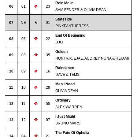
Rein Me In
06
01
23
SAM FENDER & OLIVIA DEAN
Stateside
07
NE
01
PINKPANTHERESS
End Of Beginning
08
06
22
DJO
Golden
09
08
35
HUNTR/X, EJAE, AUDREY NUNA & REI AMI
Raindance
10
09
16
DAVE & TEMS
Man I Need
11
10
28
OLIVIA DEAN
Ordinary
12
11
55
ALEX WARREN
I Just Might
13
12
07
BRUNO MARS
The Fate Of Ophelia
14
04
21