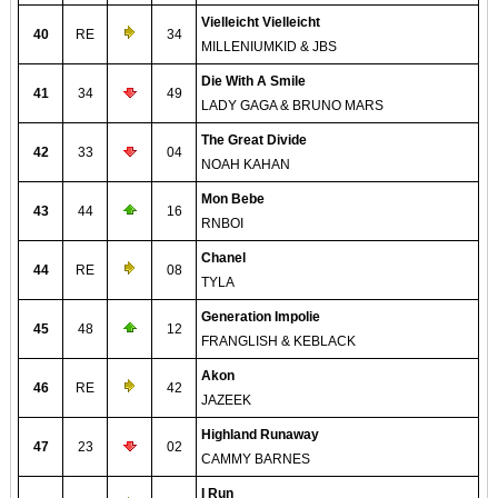
Vielleicht Vielleicht
40
RE
34
MILLENIUMKID & JBS
Die With A Smile
41
34
49
LADY GAGA & BRUNO MARS
The Great Divide
42
33
04
NOAH KAHAN
Mon Bebe
43
44
16
RNBOI
Chanel
44
RE
08
TYLA
Generation Impolie
45
48
12
FRANGLISH & KEBLACK
Akon
46
RE
42
JAZEEK
Highland Runaway
47
23
02
CAMMY BARNES
I Run