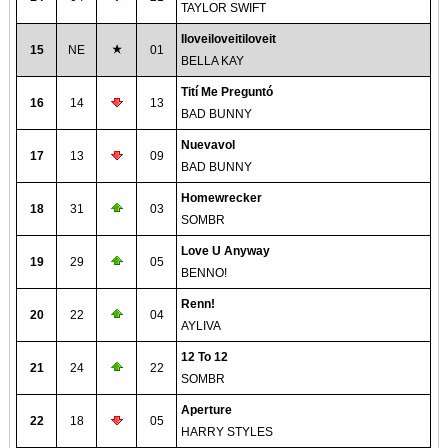
TAYLOR SWIFT
Iloveiloveitiloveit
15
NE
01
BELLA KAY
Tití Me Preguntó
16
14
13
BAD BUNNY
Nuevavol
17
13
09
BAD BUNNY
Homewrecker
18
31
03
SOMBR
Love U Anyway
19
29
05
BENNO!
Renn!
20
22
04
AYLIVA
12 To 12
21
24
22
SOMBR
Aperture
22
18
05
HARRY STYLES