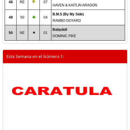
48
RE
07
HAVEN & KAITLIN ARAGON
B.M.S (By My Side)
49
50
04
RAMBO GOYARD
Babydoll
50
NE
01
DOMINIC FIKE
Esta Semana en el Número 1: