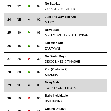
No Batidao
23
32
07
ZXKAI & SLXUGHTER
Just The Way You Are
24
NE
01
MILKY
Drive Safe
25
30
03
MYLES SMITH & NIALL HORAN
Tau Mich Auf
26
45
52
ZARTMANN
No Broke Boys
27
26
30
DISCO LINES & TINASHE
Zoo (Zootopia 2)
28
38
07
SHAKIRA
Drag Path
29
NE
01
TWENTY ONE PILOTS
Baile Inolvidable
30
19
06
BAD BUNNY
Chains Of Love