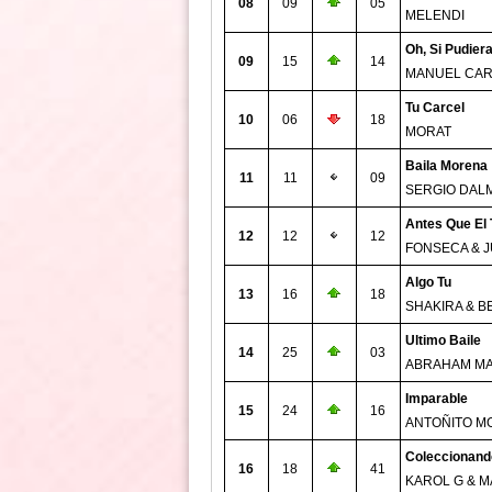
08
09
05
MELENDI
Oh, Si Pudier
09
15
14
MANUEL CA
Tu Carcel
10
06
18
MORAT
Baila Morena
11
11
09
SERGIO DAL
Antes Que El
12
12
12
FONSECA & 
Algo Tu
13
16
18
SHAKIRA & B
Ultimo Baile
14
25
03
ABRAHAM M
Imparable
15
24
16
ANTOÑITO M
Coleccionand
16
18
41
KAROL G & M