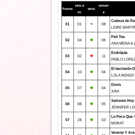
sem.a
seman
Puesto
tend.
nt.
a
Cabeza de Ra
01
01
08
LEIRE MARTI
Pati Toa
02
04
06
ANA MENA & 
Esdrújula
03
02
11
PABLO LOPE
El bachatón D
04
10
04
LOLA INDIGO
Dosis
05
07
04
XAVI
Salvame Hoy
06
08
05
JENNIFER LO
Lo Poco Que 
07
28
03
MORAT
Veneno Y Are