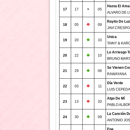
Hasta El Ama
17
17
05
ALVARO DE 
Rayito De Luz
18
05
09
JAVI CRESPO
Unica
19
20
33
TAINY & KAR
Lo Arriesgo T
20
22
10
BRUNO MAR
Se Vienen Co
21
29
06
RAWAYANA
Día Verde
22
03
11
LUIS CEPED
Algo De Mí
23
13
20
PABLO ALBO
La Canción De
24
30
09
ANTONIO JO
Epa