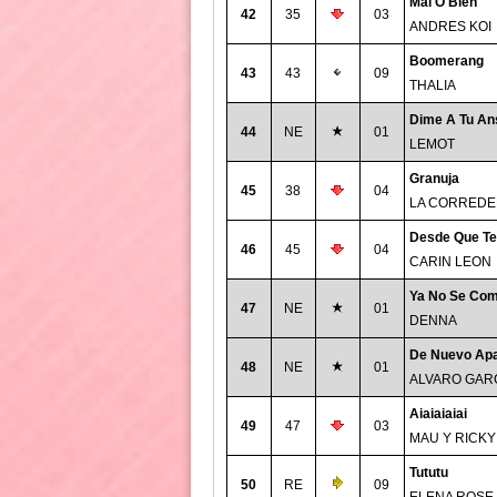
Mal O Bien
42
35
03
ANDRES KOI
Boomerang
43
43
09
THALIA
Dime A Tu An
44
NE
01
LEMOT
Granuja
45
38
04
LA CORREDE
Desde Que Te
46
45
04
CARIN LEON
Ya No Se Com
47
NE
01
DENNA
De Nuevo Apa
48
NE
01
ALVARO GAR
Aiaiaiaiai
49
47
03
MAU Y RICKY
Tututu
50
RE
09