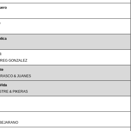
Muero
e
lica
i
GREG GONZALEZ
te
RASCO & JUANES
 Vida
ISTRE & PIKERAS
BEJARANO