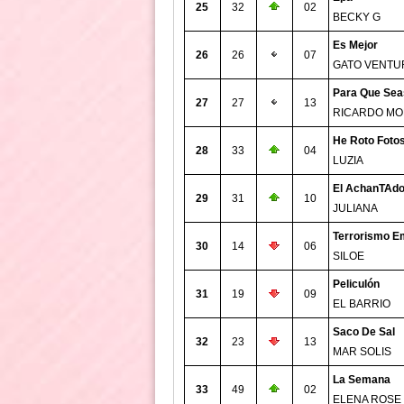
25
32
02
BECKY G
Es Mejor
26
26
07
GATO VENTU
Para Que Seas
27
27
13
RICARDO M
He Roto Foto
28
33
04
LUZIA
El AchanTAd
29
31
10
JULIANA
Terrorismo E
30
14
06
SILOE
Peliculón
31
19
09
EL BARRIO
Saco De Sal
32
23
13
MAR SOLIS
La Semana
33
49
02
ELENA ROSE