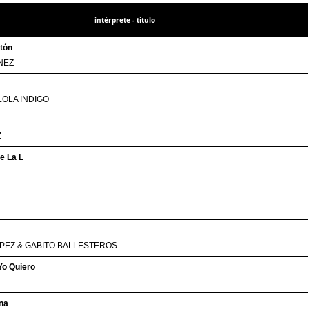
intérprete - título
tón
NEZ
LOLA INDIGO
Z
e La L
PEZ & GABITO BALLESTEROS
Yo Quiero
na