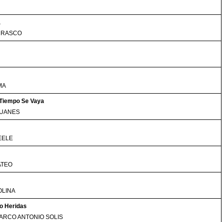
a
RRASCO
MA
 Tiempo Se Vaya
JUANES
EELE
ATEO
OLINA
o Heridas
ARCO ANTONIO SOLIS