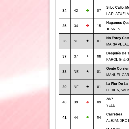
Si Lo Callo, 
34
42
07
LA PLAZUELA
Hagamos Qu
35
34
15
JUANES
No Estoy Cato
36
NE
01
MARIA PELAE
Después De T
37
37
08
KAROL G. & 
Gente Corrien
38
NE
01
MANUEL CAR
La Flor De La
39
NE
01
LERICA, SAL
28/7
40
39
09
YELE
Carretera
41
44
04
ALEJANDRO 