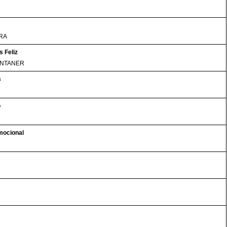
RA
 Feliz
ONTANER
s
o
mocional