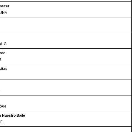
necer
LUNA
OL G
odo
S
sitas
A
RAN
 Nuestro Baile
SE