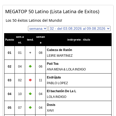
MEGATOP 50 Latino (Lista Latina de Exitos)
Los 50 éxitos Latinos del Mundo!
sem.a
seman
Puesto
tend.
intérprete - título
nt.
a
Cabeza de Ratón
01
01
08
LEIRE MARTINEZ
Pati Toa
02
04
06
ANA MENA & LOLA INDIGO
Esdrújula
03
02
11
PABLO LOPEZ
El bachatón De La L
04
10
04
LOLA INDIGO
Dosis
05
07
04
XAVI