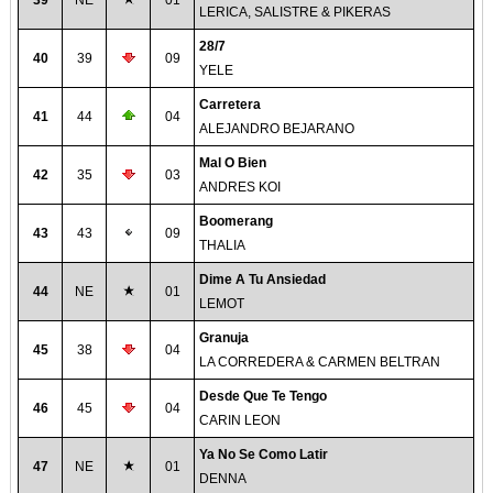
39
NE
01
LERICA, SALISTRE & PIKERAS
28/7
40
39
09
YELE
Carretera
41
44
04
ALEJANDRO BEJARANO
Mal O Bien
42
35
03
ANDRES KOI
Boomerang
43
43
09
THALIA
Dime A Tu Ansiedad
44
NE
01
LEMOT
Granuja
45
38
04
LA CORREDERA & CARMEN BELTRAN
Desde Que Te Tengo
46
45
04
CARIN LEON
Ya No Se Como Latir
47
NE
01
DENNA