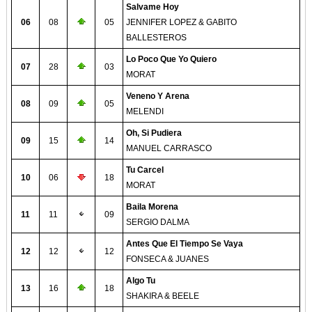
Salvame Hoy
06
08
05
JENNIFER LOPEZ & GABITO
BALLESTEROS
Lo Poco Que Yo Quiero
07
28
03
MORAT
Veneno Y Arena
08
09
05
MELENDI
Oh, Si Pudiera
09
15
14
MANUEL CARRASCO
Tu Carcel
10
06
18
MORAT
Baila Morena
11
11
09
SERGIO DALMA
Antes Que El Tiempo Se Vaya
12
12
12
FONSECA & JUANES
Algo Tu
13
16
18
SHAKIRA & BEELE