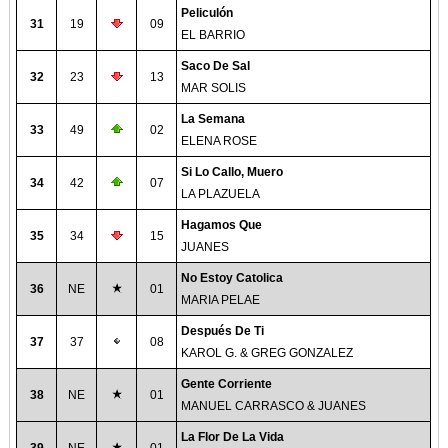
Peliculón
31
19
09
EL BARRIO
Saco De Sal
32
23
13
MAR SOLIS
La Semana
33
49
02
ELENA ROSE
Si Lo Callo, Muero
34
42
07
LA PLAZUELA
Hagamos Que
35
34
15
JUANES
No Estoy Catolica
36
NE
01
MARIA PELAE
Después De Ti
37
37
08
KAROL G. & GREG GONZALEZ
Gente Corriente
38
NE
01
MANUEL CARRASCO & JUANES
La Flor De La Vida