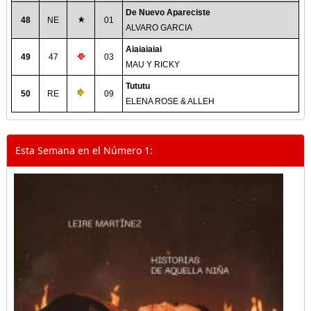
De Nuevo Apareciste
48
NE
01
ALVARO GARCIA
Aiaiaiaiai
49
47
03
MAU Y RICKY
Tututu
50
RE
09
ELENA ROSE & ALLEH
Esta Semana en el Número 1: