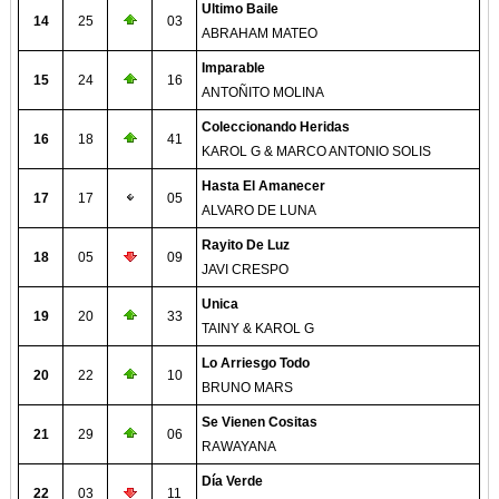
Ultimo Baile
14
25
03
ABRAHAM MATEO
Imparable
15
24
16
ANTOÑITO MOLINA
Coleccionando Heridas
16
18
41
KAROL G & MARCO ANTONIO SOLIS
Hasta El Amanecer
17
17
05
ALVARO DE LUNA
Rayito De Luz
18
05
09
JAVI CRESPO
Unica
19
20
33
TAINY & KAROL G
Lo Arriesgo Todo
20
22
10
BRUNO MARS
Se Vienen Cositas
21
29
06
RAWAYANA
Día Verde
22
03
11