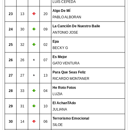
LUIS CEPEDA
Algo De Mí
23
13
20
PABLO ALBORAN
La Canción De Nuestro Baile
24
30
09
ANTONIO JOSE
Epa
25
32
02
BECKY G
Es Mejor
26
26
07
GATO VENTURA
Para Que Seas Feliz
27
27
13
RICARDO MONTANER
He Roto Fotos
28
33
04
LUZIA
El AchanTAdo
29
31
10
JULIANA
Terrorismo Emocional
30
14
06
SILOE