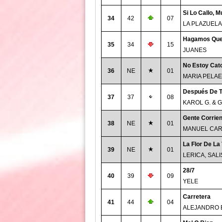
Si Lo Callo, 
34
42
07
LA PLAZUELA
Hagamos Qu
35
34
15
JUANES
No Estoy Cato
36
NE
01
MARIA PELAE
Después De T
37
37
08
KAROL G. & 
Gente Corrien
38
NE
01
MANUEL CAR
La Flor De La
39
NE
01
LERICA, SAL
28/7
40
39
09
YELE
Carretera
41
44
04
ALEJANDRO 