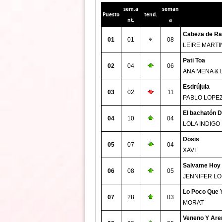
sem.a
seman
Puesto
tend.
nt.
a
Cabeza de Ra
01
01
08
LEIRE MARTI
Pati Toa
02
04
06
ANA MENA & 
Esdrújula
03
02
11
PABLO LOPE
El bachatón D
04
10
04
LOLA INDIGO
Dosis
05
07
04
XAVI
Salvame Hoy
06
08
05
JENNIFER LO
Lo Poco Que 
07
28
03
MORAT
Veneno Y Are