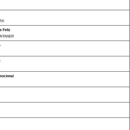
RA
 Feliz
ONTANER
s
o
mocional