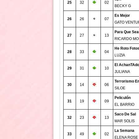
25
32
02
BECKY G
Es Mejor
26
26
07
GATO VENTU
Para Que Seas
27
27
13
RICARDO M
He Roto Foto
28
33
04
LUZIA
El AchanTAd
29
31
10
JULIANA
Terrorismo E
30
14
06
SILOE
Peliculón
31
19
09
EL BARRIO
Saco De Sal
32
23
13
MAR SOLIS
La Semana
33
49
02
ELENA ROSE