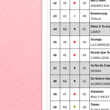
Mal O Bien
42
35
03
ANDRES KOI
Boomerang
43
43
09
THALIA
Dime A Tu An
44
NE
01
LEMOT
Granuja
45
38
04
LA CORREDE
Desde Que Te
46
45
04
CARIN LEON
Ya No Se Com
47
NE
01
DENNA
De Nuevo Apa
48
NE
01
ALVARO GAR
Aiaiaiaiai
49
47
03
MAU Y RICKY
Tututu
50
RE
09