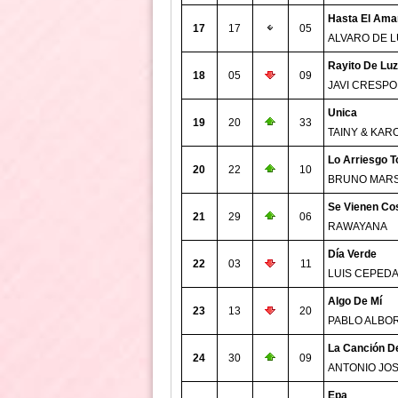
Hasta El Ama
17
17
05
ALVARO DE 
Rayito De Luz
18
05
09
JAVI CRESPO
Unica
19
20
33
TAINY & KAR
Lo Arriesgo T
20
22
10
BRUNO MAR
Se Vienen Co
21
29
06
RAWAYANA
Día Verde
22
03
11
LUIS CEPED
Algo De Mí
23
13
20
PABLO ALBO
La Canción De
24
30
09
ANTONIO JO
Epa