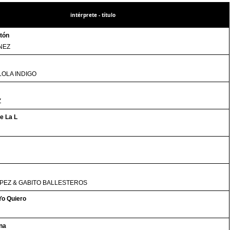
intérprete - título
tón
NEZ
LOLA INDIGO
Z
e La L
PEZ & GABITO BALLESTEROS
Yo Quiero
na