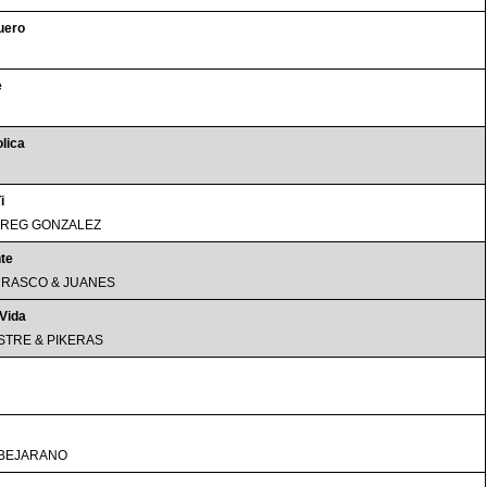
Muero
e
lica
i
GREG GONZALEZ
te
RASCO & JUANES
 Vida
ISTRE & PIKERAS
BEJARANO