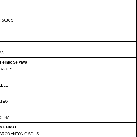
a
RRASCO
MA
 Tiempo Se Vaya
JUANES
EELE
ATEO
OLINA
o Heridas
ARCO ANTONIO SOLIS