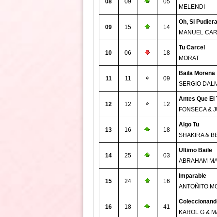
08
09
05
MELENDI
Oh, Si Pudier
09
15
14
MANUEL CA
Tu Carcel
10
06
18
MORAT
Baila Morena
11
11
09
SERGIO DAL
Antes Que El
12
12
12
FONSECA & 
Algo Tu
13
16
18
SHAKIRA & B
Ultimo Baile
14
25
03
ABRAHAM M
Imparable
15
24
16
ANTOÑITO M
Coleccionand
16
18
41
KAROL G & M