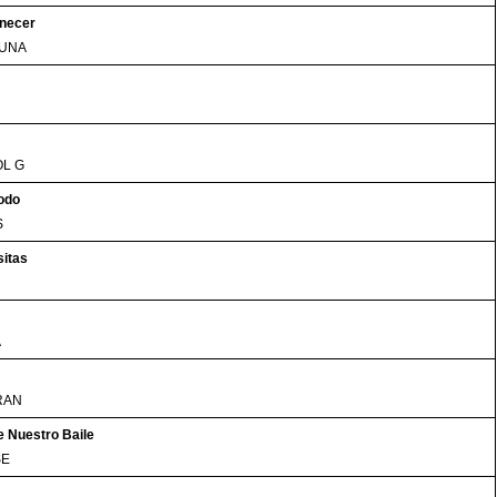
necer
LUNA
OL G
odo
S
sitas
A
RAN
 Nuestro Baile
SE