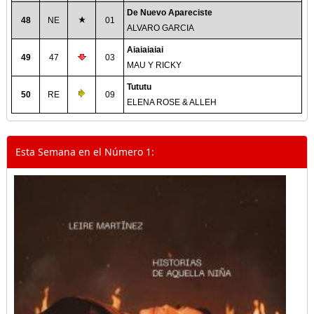
De Nuevo Apareciste
48
NE
01
ALVARO GARCIA
Aiaiaiaiai
49
47
03
MAU Y RICKY
Tututu
50
RE
09
ELENA ROSE & ALLEH
Esta Semana en el Número 1: