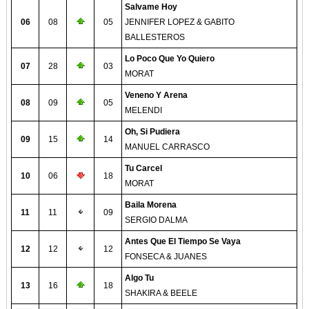
Salvame Hoy
06
08
05
JENNIFER LOPEZ & GABITO
BALLESTEROS
Lo Poco Que Yo Quiero
07
28
03
MORAT
Veneno Y Arena
08
09
05
MELENDI
Oh, Si Pudiera
09
15
14
MANUEL CARRASCO
Tu Carcel
10
06
18
MORAT
Baila Morena
11
11
09
SERGIO DALMA
Antes Que El Tiempo Se Vaya
12
12
12
FONSECA & JUANES
Algo Tu
13
16
18
SHAKIRA & BEELE