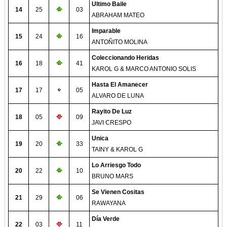
Ultimo Baile
14
25
03
ABRAHAM MATEO
Imparable
15
24
16
ANTOÑITO MOLINA
Coleccionando Heridas
16
18
41
KAROL G & MARCO ANTONIO SOLIS
Hasta El Amanecer
17
17
05
ALVARO DE LUNA
Rayito De Luz
18
05
09
JAVI CRESPO
Unica
19
20
33
TAINY & KAROL G
Lo Arriesgo Todo
20
22
10
BRUNO MARS
Se Vienen Cositas
21
29
06
RAWAYANA
Día Verde
22
03
11