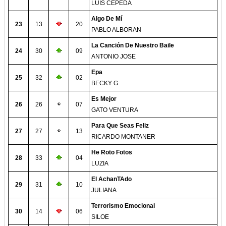
LUIS CEPEDA
Algo De Mí
23
13
20
PABLO ALBORAN
La Canción De Nuestro Baile
24
30
09
ANTONIO JOSE
Epa
25
32
02
BECKY G
Es Mejor
26
26
07
GATO VENTURA
Para Que Seas Feliz
27
27
13
RICARDO MONTANER
He Roto Fotos
28
33
04
LUZIA
El AchanTAdo
29
31
10
JULIANA
Terrorismo Emocional
30
14
06
SILOE