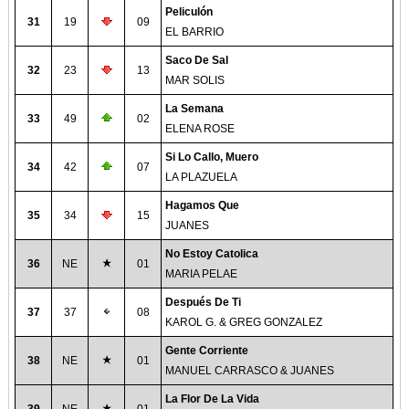
Peliculón
31
19
09
EL BARRIO
Saco De Sal
32
23
13
MAR SOLIS
La Semana
33
49
02
ELENA ROSE
Si Lo Callo, Muero
34
42
07
LA PLAZUELA
Hagamos Que
35
34
15
JUANES
No Estoy Catolica
36
NE
01
MARIA PELAE
Después De Ti
37
37
08
KAROL G. & GREG GONZALEZ
Gente Corriente
38
NE
01
MANUEL CARRASCO & JUANES
La Flor De La Vida