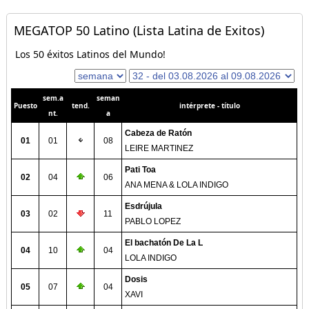
MEGATOP 50 Latino (Lista Latina de Exitos)
Los 50 éxitos Latinos del Mundo!
sem.a
seman
Puesto
tend.
intérprete - título
nt.
a
Cabeza de Ratón
01
01
08
LEIRE MARTINEZ
Pati Toa
02
04
06
ANA MENA & LOLA INDIGO
Esdrújula
03
02
11
PABLO LOPEZ
El bachatón De La L
04
10
04
LOLA INDIGO
Dosis
05
07
04
XAVI