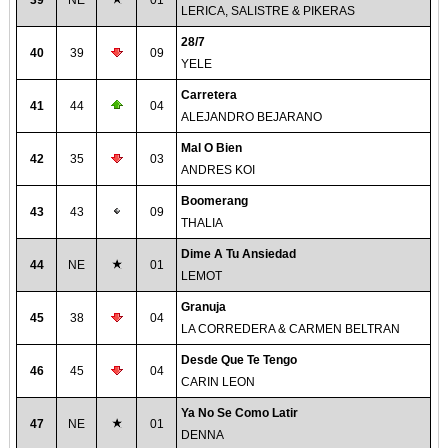
39
NE
01
LERICA, SALISTRE & PIKERAS
28/7
40
39
09
YELE
Carretera
41
44
04
ALEJANDRO BEJARANO
Mal O Bien
42
35
03
ANDRES KOI
Boomerang
43
43
09
THALIA
Dime A Tu Ansiedad
44
NE
01
LEMOT
Granuja
45
38
04
LA CORREDERA & CARMEN BELTRAN
Desde Que Te Tengo
46
45
04
CARIN LEON
Ya No Se Como Latir
47
NE
01
DENNA