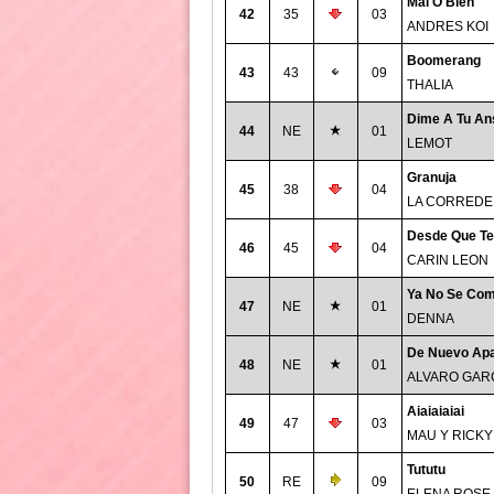
Mal O Bien
42
35
03
ANDRES KOI
Boomerang
43
43
09
THALIA
Dime A Tu An
44
NE
01
LEMOT
Granuja
45
38
04
LA CORREDE
Desde Que Te
46
45
04
CARIN LEON
Ya No Se Com
47
NE
01
DENNA
De Nuevo Apa
48
NE
01
ALVARO GAR
Aiaiaiaiai
49
47
03
MAU Y RICKY
Tututu
50
RE
09