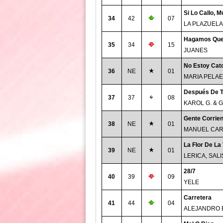
Si Lo Callo, 
34
42
07
LA PLAZUELA
Hagamos Qu
35
34
15
JUANES
No Estoy Cato
36
NE
01
MARIA PELAE
Después De T
37
37
08
KAROL G. & 
Gente Corrien
38
NE
01
MANUEL CAR
La Flor De La
39
NE
01
LERICA, SAL
28/7
40
39
09
YELE
Carretera
41
44
04
ALEJANDRO 