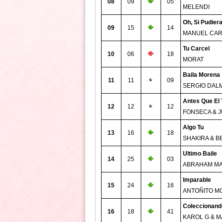
08
09
05
MELENDI
Oh, Si Pudier
09
15
14
MANUEL CA
Tu Carcel
10
06
18
MORAT
Baila Morena
11
11
09
SERGIO DAL
Antes Que El
12
12
12
FONSECA & 
Algo Tu
13
16
18
SHAKIRA & B
Ultimo Baile
14
25
03
ABRAHAM M
Imparable
15
24
16
ANTOÑITO M
Coleccionand
16
18
41
KAROL G & M