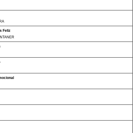
RA
 Feliz
ONTANER
s
o
mocional