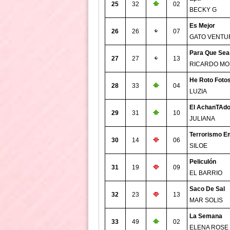
25
32
02
BECKY G
Es Mejor
26
26
07
GATO VENTU
Para Que Seas
27
27
13
RICARDO M
He Roto Foto
28
33
04
LUZIA
El AchanTAd
29
31
10
JULIANA
Terrorismo E
30
14
06
SILOE
Peliculón
31
19
09
EL BARRIO
Saco De Sal
32
23
13
MAR SOLIS
La Semana
33
49
02
ELENA ROSE