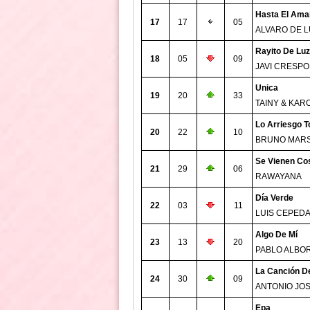
Hasta El Ama
17
17
05
ALVARO DE 
Rayito De Luz
18
05
09
JAVI CRESPO
Unica
19
20
33
TAINY & KAR
Lo Arriesgo T
20
22
10
BRUNO MAR
Se Vienen Co
21
29
06
RAWAYANA
Día Verde
22
03
11
LUIS CEPED
Algo De Mí
23
13
20
PABLO ALBO
La Canción De
24
30
09
ANTONIO JO
Epa