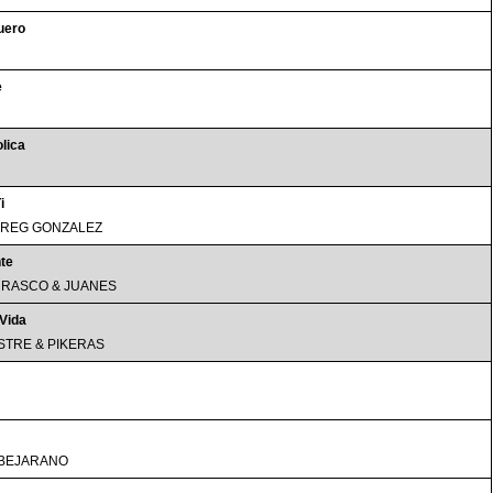
Muero
e
lica
i
GREG GONZALEZ
te
RASCO & JUANES
 Vida
ISTRE & PIKERAS
BEJARANO