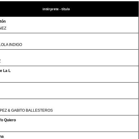
intérprete - título
tón
NEZ
LOLA INDIGO
Z
e La L
PEZ & GABITO BALLESTEROS
Yo Quiero
na