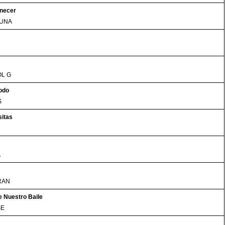
necer
LUNA
OL G
odo
S
sitas
A
RAN
 Nuestro Baile
SE