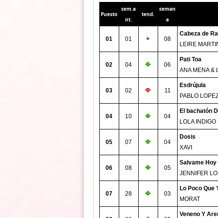
sem.a
seman
Puesto
tend.
nt.
a
Cabeza de Ra
01
01
08
LEIRE MARTI
Pati Toa
02
04
06
ANA MENA & 
Esdrújula
03
02
11
PABLO LOPE
El bachatón D
04
10
04
LOLA INDIGO
Dosis
05
07
04
XAVI
Salvame Hoy
06
08
05
JENNIFER LO
Lo Poco Que 
07
28
03
MORAT
Veneno Y Are