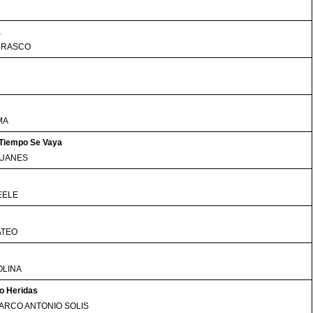
a
RRASCO
MA
 Tiempo Se Vaya
JUANES
EELE
ATEO
OLINA
o Heridas
ARCO ANTONIO SOLIS