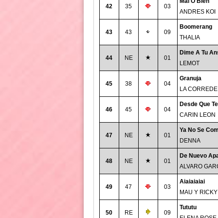
Mal O Bien
42
35
03
ANDRES KOI
Boomerang
43
43
09
THALIA
Dime A Tu An
44
NE
01
LEMOT
Granuja
45
38
04
LA CORREDE
Desde Que Te
46
45
04
CARIN LEON
Ya No Se Com
47
NE
01
DENNA
De Nuevo Apa
48
NE
01
ALVARO GAR
Aiaiaiaiai
49
47
03
MAU Y RICKY
Tututu
50
RE
09