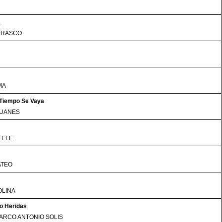
a
RRASCO
MA
 Tiempo Se Vaya
JUANES
EELE
ATEO
OLINA
o Heridas
ARCO ANTONIO SOLIS