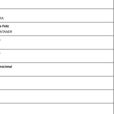
RA
 Feliz
ONTANER
s
o
mocional