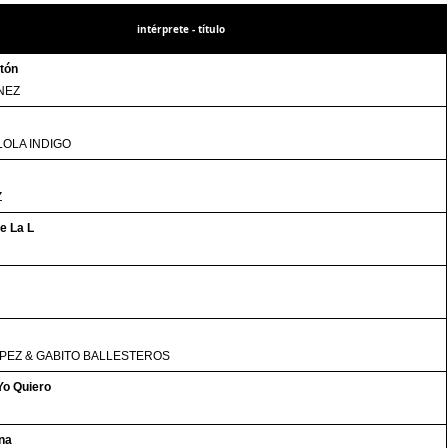
intérprete - título
tón
NEZ
LOLA INDIGO
Z
e La L
PEZ & GABITO BALLESTEROS
Yo Quiero
na