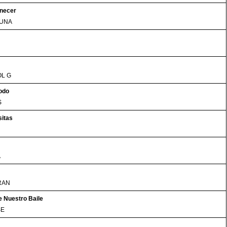
necer
LUNA
OL G
odo
S
sitas
A
RAN
 Nuestro Baile
SE