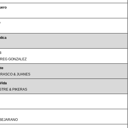
Muero
e
lica
i
GREG GONZALEZ
te
RASCO & JUANES
 Vida
ISTRE & PIKERAS
BEJARANO