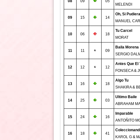
08
09
05
MELENDI
Oh, Si Pudier
09
15
14
MANUEL CA
Tu Carcel
10
06
18
MORAT
Baila Morena
11
11
09
SERGIO DAL
Antes Que El
12
12
12
FONSECA & 
Algo Tu
13
16
18
SHAKIRA & B
Ultimo Baile
14
25
03
ABRAHAM M
Imparable
15
24
16
ANTOÑITO M
Coleccionand
16
18
41
KAROL G & M