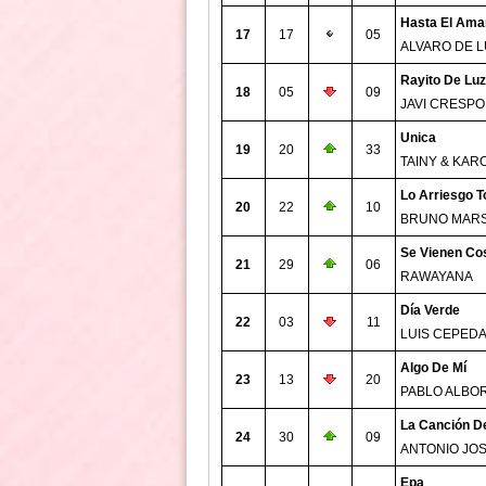
Hasta El Ama
17
17
05
ALVARO DE 
Rayito De Luz
18
05
09
JAVI CRESPO
Unica
19
20
33
TAINY & KAR
Lo Arriesgo T
20
22
10
BRUNO MAR
Se Vienen Co
21
29
06
RAWAYANA
Día Verde
22
03
11
LUIS CEPED
Algo De Mí
23
13
20
PABLO ALBO
La Canción De
24
30
09
ANTONIO JO
Epa