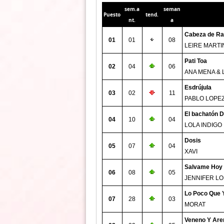
sem.a
seman
Puesto
tend.
nt.
a
Cabeza de Ra
01
01
08
LEIRE MARTI
Pati Toa
02
04
06
ANA MENA & 
Esdrújula
03
02
11
PABLO LOPE
El bachatón D
04
10
04
LOLA INDIGO
Dosis
05
07
04
XAVI
Salvame Hoy
06
08
05
JENNIFER LO
Lo Poco Que 
07
28
03
MORAT
Veneno Y Are