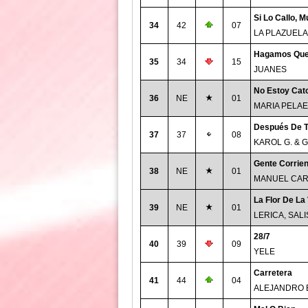
Si Lo Callo, 
34
42
07
LA PLAZUELA
Hagamos Qu
35
34
15
JUANES
No Estoy Cato
36
NE
01
MARIA PELAE
Después De T
37
37
08
KAROL G. & 
Gente Corrien
38
NE
01
MANUEL CAR
La Flor De La
39
NE
01
LERICA, SAL
28/7
40
39
09
YELE
Carretera
41
44
04
ALEJANDRO 