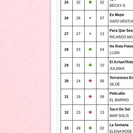
25
32
02
BECKY G
Es Mejor
26
26
07
GATO VENTU
Para Que Seas
27
27
13
RICARDO M
He Roto Foto
28
33
04
LUZIA
El AchanTAd
29
31
10
JULIANA
Terrorismo E
30
14
06
SILOE
Peliculón
31
19
09
EL BARRIO
Saco De Sal
32
23
13
MAR SOLIS
La Semana
33
49
02
ELENA ROSE