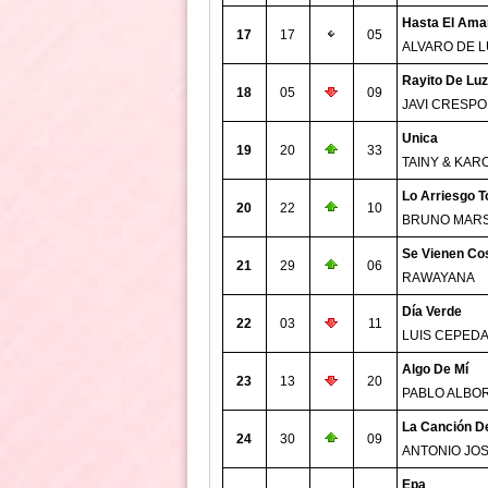
Hasta El Ama
17
17
05
ALVARO DE 
Rayito De Luz
18
05
09
JAVI CRESPO
Unica
19
20
33
TAINY & KAR
Lo Arriesgo T
20
22
10
BRUNO MAR
Se Vienen Co
21
29
06
RAWAYANA
Día Verde
22
03
11
LUIS CEPED
Algo De Mí
23
13
20
PABLO ALBO
La Canción De
24
30
09
ANTONIO JO
Epa