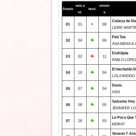
sem.a
seman
Puesto
tend.
nt.
a
Cabeza de Ra
01
01
08
LEIRE MARTI
Pati Toa
02
04
06
ANA MENA & 
Esdrújula
03
02
11
PABLO LOPE
El bachatón D
04
10
04
LOLA INDIGO
Dosis
05
07
04
XAVI
Salvame Hoy
06
08
05
JENNIFER LO
Lo Poco Que 
07
28
03
MORAT
Veneno Y Are