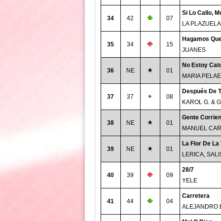
Si Lo Callo, 
34
42
07
LA PLAZUELA
Hagamos Qu
35
34
15
JUANES
No Estoy Cato
36
NE
01
MARIA PELAE
Después De T
37
37
08
KAROL G. & 
Gente Corrien
38
NE
01
MANUEL CAR
La Flor De La
39
NE
01
LERICA, SAL
28/7
40
39
09
YELE
Carretera
41
44
04
ALEJANDRO 