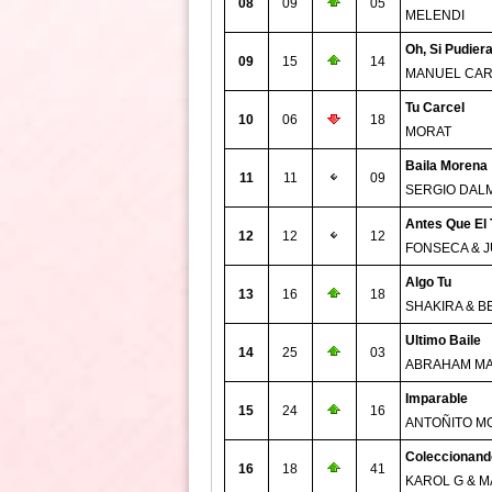
08
09
05
MELENDI
Oh, Si Pudier
09
15
14
MANUEL CA
Tu Carcel
10
06
18
MORAT
Baila Morena
11
11
09
SERGIO DAL
Antes Que El
12
12
12
FONSECA & 
Algo Tu
13
16
18
SHAKIRA & B
Ultimo Baile
14
25
03
ABRAHAM M
Imparable
15
24
16
ANTOÑITO M
Coleccionand
16
18
41
KAROL G & M