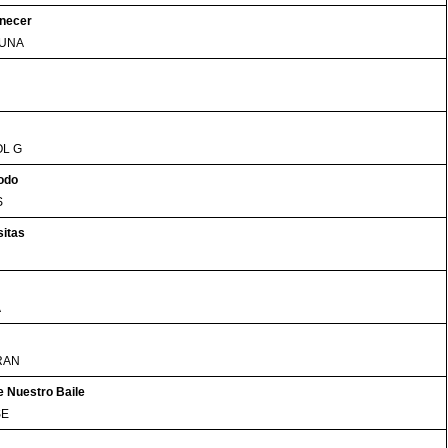
necer
LUNA
OL G
odo
S
sitas
A
RAN
 Nuestro Baile
SE