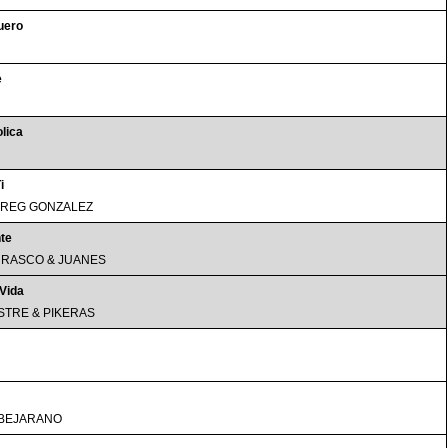
Muero
e
lica
i
GREG GONZALEZ
te
RASCO & JUANES
 Vida
ISTRE & PIKERAS
BEJARANO