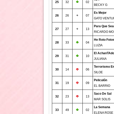
25
32
02
BECKY G
Es Mejor
26
26
07
GATO VENTU
Para Que Seas
27
27
13
RICARDO M
He Roto Foto
28
33
04
LUZIA
El AchanTAd
29
31
10
JULIANA
Terrorismo E
30
14
06
SILOE
Peliculón
31
19
09
EL BARRIO
Saco De Sal
32
23
13
MAR SOLIS
La Semana
33
49
02
ELENA ROSE