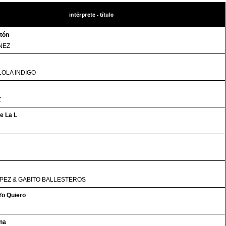
intérprete - título
tón
NEZ
LOLA INDIGO
Z
e La L
PEZ & GABITO BALLESTEROS
Yo Quiero
na