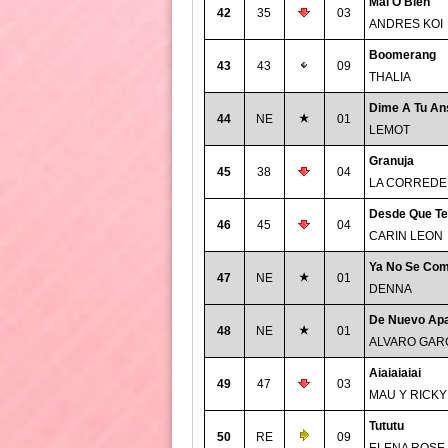
Mal O Bien
42
35
03
ANDRES KOI
Boomerang
43
43
09
THALIA
Dime A Tu An
44
NE
01
LEMOT
Granuja
45
38
04
LA CORREDE
Desde Que Te
46
45
04
CARIN LEON
Ya No Se Com
47
NE
01
DENNA
De Nuevo Apa
48
NE
01
ALVARO GAR
Aiaiaiaiai
49
47
03
MAU Y RICKY
Tututu
50
RE
09