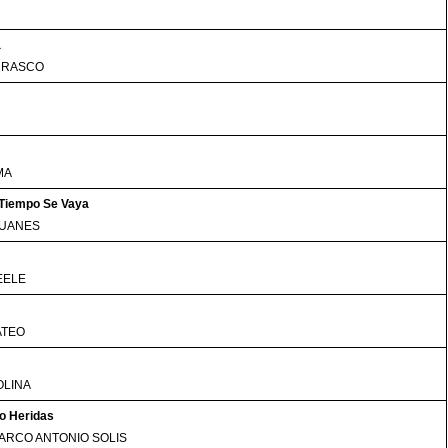
a
RRASCO
MA
 Tiempo Se Vaya
JUANES
EELE
ATEO
OLINA
o Heridas
ARCO ANTONIO SOLIS