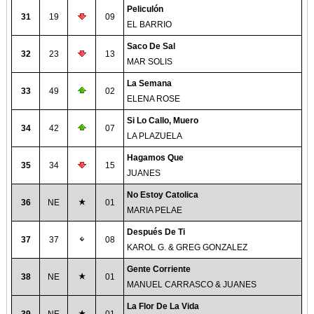
Peliculón
31
19
09
EL BARRIO
Saco De Sal
32
23
13
MAR SOLIS
La Semana
33
49
02
ELENA ROSE
Si Lo Callo, Muero
34
42
07
LA PLAZUELA
Hagamos Que
35
34
15
JUANES
No Estoy Catolica
36
NE
01
MARIA PELAE
Después De Ti
37
37
08
KAROL G. & GREG GONZALEZ
Gente Corriente
38
NE
01
MANUEL CARRASCO & JUANES
La Flor De La Vida