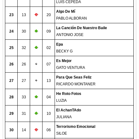
LUIS CEPEDA
Algo De Mí
23
13
20
PABLO ALBORAN
La Canción De Nuestro Baile
24
30
09
ANTONIO JOSE
Epa
25
32
02
BECKY G
Es Mejor
26
26
07
GATO VENTURA
Para Que Seas Feliz
27
27
13
RICARDO MONTANER
He Roto Fotos
28
33
04
LUZIA
El AchanTAdo
29
31
10
JULIANA
Terrorismo Emocional
30
14
06
SILOE