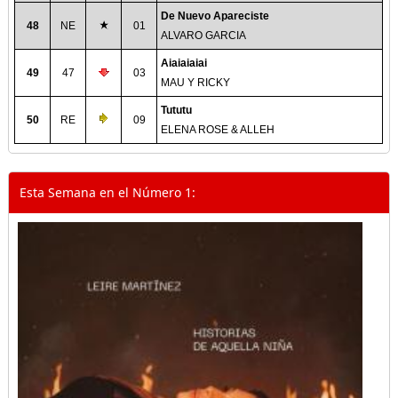
De Nuevo Apareciste
48
NE
01
ALVARO GARCIA
Aiaiaiaiai
49
47
03
MAU Y RICKY
Tututu
50
RE
09
ELENA ROSE & ALLEH
Esta Semana en el Número 1: