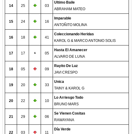
Ultimo Baile
14
25
03
ABRAHAM MATEO
Imparable
15
24
16
ANTOÑITO MOLINA
Coleccionando Heridas
16
18
41
KAROL G & MARCO ANTONIO SOLIS
Hasta El Amanecer
17
17
05
ALVARO DE LUNA
Rayito De Luz
18
05
09
JAVI CRESPO
Unica
19
20
33
TAINY & KAROL G
Lo Arriesgo Todo
20
22
10
BRUNO MARS
Se Vienen Cositas
21
29
06
RAWAYANA
Día Verde
22
03
11