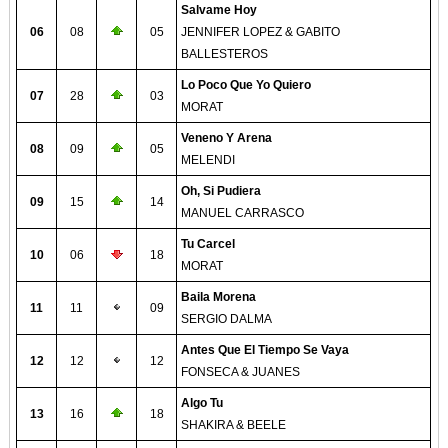
Salvame Hoy
06
08
05
JENNIFER LOPEZ & GABITO
BALLESTEROS
Lo Poco Que Yo Quiero
07
28
03
MORAT
Veneno Y Arena
08
09
05
MELENDI
Oh, Si Pudiera
09
15
14
MANUEL CARRASCO
Tu Carcel
10
06
18
MORAT
Baila Morena
11
11
09
SERGIO DALMA
Antes Que El Tiempo Se Vaya
12
12
12
FONSECA & JUANES
Algo Tu
13
16
18
SHAKIRA & BEELE