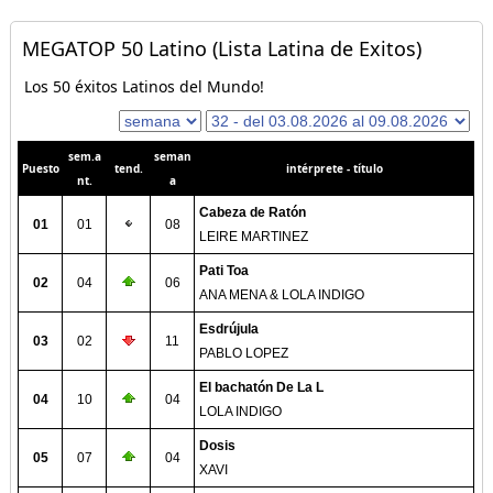
MEGATOP 50 Latino (Lista Latina de Exitos)
Los 50 éxitos Latinos del Mundo!
sem.a
seman
Puesto
tend.
intérprete - título
nt.
a
Cabeza de Ratón
01
01
08
LEIRE MARTINEZ
Pati Toa
02
04
06
ANA MENA & LOLA INDIGO
Esdrújula
03
02
11
PABLO LOPEZ
El bachatón De La L
04
10
04
LOLA INDIGO
Dosis
05
07
04
XAVI