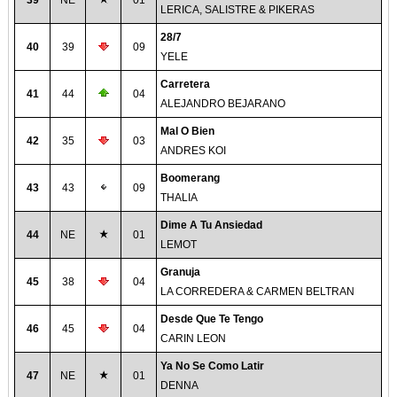
39
NE
01
LERICA, SALISTRE & PIKERAS
28/7
40
39
09
YELE
Carretera
41
44
04
ALEJANDRO BEJARANO
Mal O Bien
42
35
03
ANDRES KOI
Boomerang
43
43
09
THALIA
Dime A Tu Ansiedad
44
NE
01
LEMOT
Granuja
45
38
04
LA CORREDERA & CARMEN BELTRAN
Desde Que Te Tengo
46
45
04
CARIN LEON
Ya No Se Como Latir
47
NE
01
DENNA