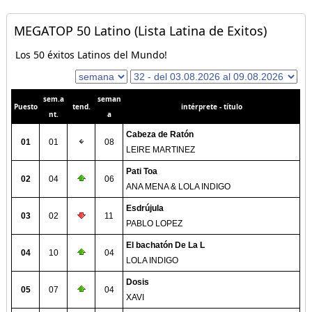
MEGATOP 50 Latino (Lista Latina de Exitos)
Los 50 éxitos Latinos del Mundo!
sem.a
seman
Puesto
tend.
intérprete - título
nt.
a
Cabeza de Ratón
01
01
08
LEIRE MARTINEZ
Pati Toa
02
04
06
ANA MENA & LOLA INDIGO
Esdrújula
03
02
11
PABLO LOPEZ
El bachatón De La L
04
10
04
LOLA INDIGO
Dosis
05
07
04
XAVI