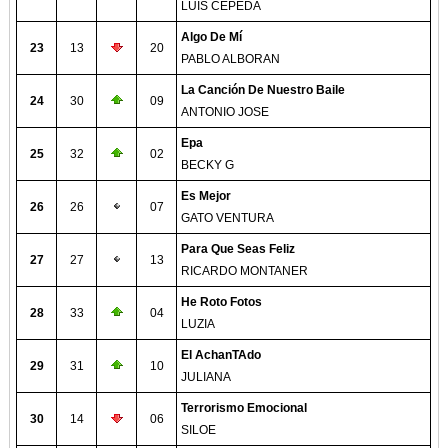
LUIS CEPEDA
Algo De Mí
23
13
20
PABLO ALBORAN
La Canción De Nuestro Baile
24
30
09
ANTONIO JOSE
Epa
25
32
02
BECKY G
Es Mejor
26
26
07
GATO VENTURA
Para Que Seas Feliz
27
27
13
RICARDO MONTANER
He Roto Fotos
28
33
04
LUZIA
El AchanTAdo
29
31
10
JULIANA
Terrorismo Emocional
30
14
06
SILOE