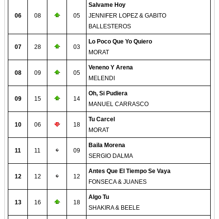
Salvame Hoy
06
08
05
JENNIFER LOPEZ & GABITO
BALLESTEROS
Lo Poco Que Yo Quiero
07
28
03
MORAT
Veneno Y Arena
08
09
05
MELENDI
Oh, Si Pudiera
09
15
14
MANUEL CARRASCO
Tu Carcel
10
06
18
MORAT
Baila Morena
11
11
09
SERGIO DALMA
Antes Que El Tiempo Se Vaya
12
12
12
FONSECA & JUANES
Algo Tu
13
16
18
SHAKIRA & BEELE