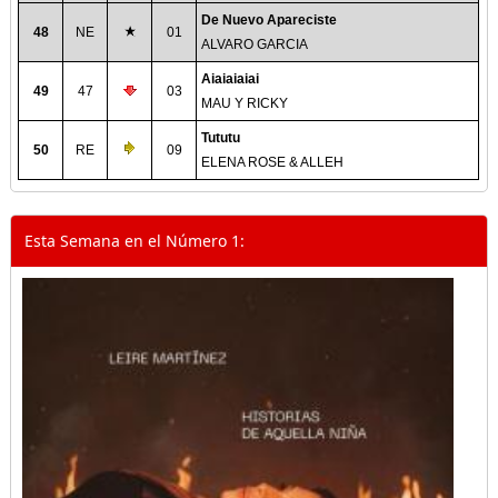
De Nuevo Apareciste
48
NE
01
ALVARO GARCIA
Aiaiaiaiai
49
47
03
MAU Y RICKY
Tututu
50
RE
09
ELENA ROSE & ALLEH
Esta Semana en el Número 1: