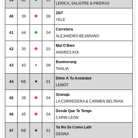
39
NE
01
LERICA, SALISTRE & PIKERAS
28/7
40
39
09
YELE
Carretera
41
44
04
ALEJANDRO BEJARANO
Mal O Bien
42
35
03
ANDRES KOI
Boomerang
43
43
09
THALIA
Dime A Tu Ansiedad
44
NE
01
LEMOT
Granuja
45
38
04
LA CORREDERA & CARMEN BELTRAN
Desde Que Te Tengo
46
45
04
CARIN LEON
Ya No Se Como Latir
47
NE
01
DENNA