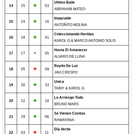
Ultimo Baile
14
25
03
ABRAHAM MATEO
Imparable
15
24
16
ANTOÑITO MOLINA
Coleccionando Heridas
16
18
41
KAROL G & MARCO ANTONIO SOLIS
Hasta El Amanecer
17
17
05
ALVARO DE LUNA
Rayito De Luz
18
05
09
JAVI CRESPO
Unica
19
20
33
TAINY & KAROL G
Lo Arriesgo Todo
20
22
10
BRUNO MARS
Se Vienen Cositas
21
29
06
RAWAYANA
Día Verde
22
03
11