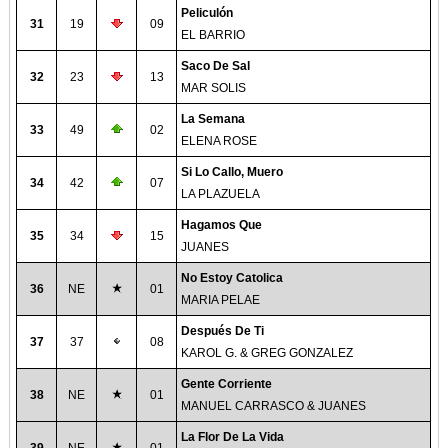
Peliculón
31
19
09
EL BARRIO
Saco De Sal
32
23
13
MAR SOLIS
La Semana
33
49
02
ELENA ROSE
Si Lo Callo, Muero
34
42
07
LA PLAZUELA
Hagamos Que
35
34
15
JUANES
No Estoy Catolica
36
NE
01
MARIA PELAE
Después De Ti
37
37
08
KAROL G. & GREG GONZALEZ
Gente Corriente
38
NE
01
MANUEL CARRASCO & JUANES
La Flor De La Vida