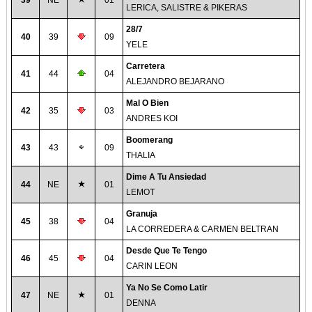
39
NE
01
LERICA, SALISTRE & PIKERAS
28/7
40
39
09
YELE
Carretera
41
44
04
ALEJANDRO BEJARANO
Mal O Bien
42
35
03
ANDRES KOI
Boomerang
43
43
09
THALIA
Dime A Tu Ansiedad
44
NE
01
LEMOT
Granuja
45
38
04
LA CORREDERA & CARMEN BELTRAN
Desde Que Te Tengo
46
45
04
CARIN LEON
Ya No Se Como Latir
47
NE
01
DENNA