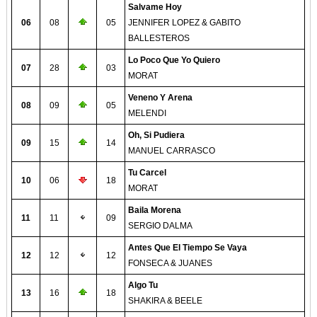
Salvame Hoy
06
08
05
JENNIFER LOPEZ & GABITO
BALLESTEROS
Lo Poco Que Yo Quiero
07
28
03
MORAT
Veneno Y Arena
08
09
05
MELENDI
Oh, Si Pudiera
09
15
14
MANUEL CARRASCO
Tu Carcel
10
06
18
MORAT
Baila Morena
11
11
09
SERGIO DALMA
Antes Que El Tiempo Se Vaya
12
12
12
FONSECA & JUANES
Algo Tu
13
16
18
SHAKIRA & BEELE