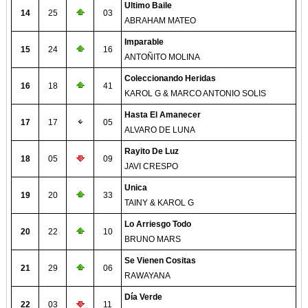
Ultimo Baile
14
25
03
ABRAHAM MATEO
Imparable
15
24
16
ANTOÑITO MOLINA
Coleccionando Heridas
16
18
41
KAROL G & MARCO ANTONIO SOLIS
Hasta El Amanecer
17
17
05
ALVARO DE LUNA
Rayito De Luz
18
05
09
JAVI CRESPO
Unica
19
20
33
TAINY & KAROL G
Lo Arriesgo Todo
20
22
10
BRUNO MARS
Se Vienen Cositas
21
29
06
RAWAYANA
Día Verde
22
03
11