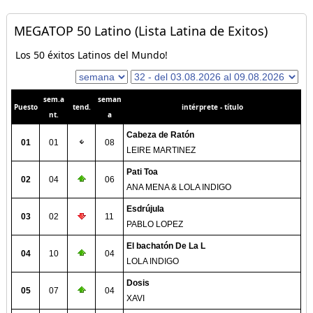
MEGATOP 50 Latino (Lista Latina de Exitos)
Los 50 éxitos Latinos del Mundo!
sem.a
seman
Puesto
tend.
intérprete - título
nt.
a
Cabeza de Ratón
01
01
08
LEIRE MARTINEZ
Pati Toa
02
04
06
ANA MENA & LOLA INDIGO
Esdrújula
03
02
11
PABLO LOPEZ
El bachatón De La L
04
10
04
LOLA INDIGO
Dosis
05
07
04
XAVI