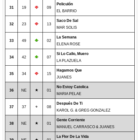
Peliculón
31
19
09
EL BARRIO
Saco De Sal
32
23
13
MAR SOLIS
La Semana
33
49
02
ELENA ROSE
Si Lo Callo, Muero
34
42
07
LA PLAZUELA
Hagamos Que
35
34
15
JUANES
No Estoy Catolica
36
NE
01
MARIA PELAE
Después De Ti
37
37
08
KAROL G. & GREG GONZALEZ
Gente Corriente
38
NE
01
MANUEL CARRASCO & JUANES
La Flor De La Vida