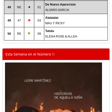
De Nuevo Apareciste
48
NE
01
ALVARO GARCIA
Aiaiaiaiai
49
47
03
MAU Y RICKY
Tututu
50
RE
09
ELENA ROSE & ALLEH
Esta Semana en el Número 1: