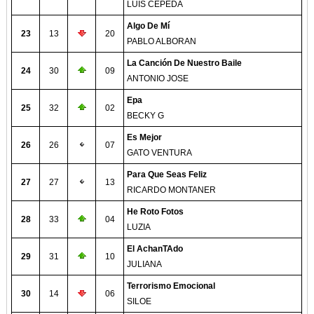
LUIS CEPEDA
Algo De Mí
23
13
20
PABLO ALBORAN
La Canción De Nuestro Baile
24
30
09
ANTONIO JOSE
Epa
25
32
02
BECKY G
Es Mejor
26
26
07
GATO VENTURA
Para Que Seas Feliz
27
27
13
RICARDO MONTANER
He Roto Fotos
28
33
04
LUZIA
El AchanTAdo
29
31
10
JULIANA
Terrorismo Emocional
30
14
06
SILOE