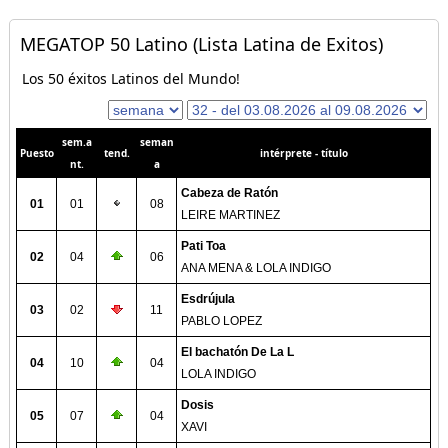
MEGATOP 50 Latino (Lista Latina de Exitos)
Los 50 éxitos Latinos del Mundo!
sem.a
seman
Puesto
tend.
intérprete - título
nt.
a
Cabeza de Ratón
01
01
08
LEIRE MARTINEZ
Pati Toa
02
04
06
ANA MENA & LOLA INDIGO
Esdrújula
03
02
11
PABLO LOPEZ
El bachatón De La L
04
10
04
LOLA INDIGO
Dosis
05
07
04
XAVI