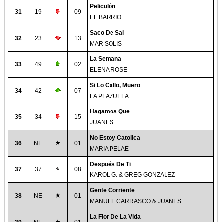
Peliculón
31
19
09
EL BARRIO
Saco De Sal
32
23
13
MAR SOLIS
La Semana
33
49
02
ELENA ROSE
Si Lo Callo, Muero
34
42
07
LA PLAZUELA
Hagamos Que
35
34
15
JUANES
No Estoy Catolica
36
NE
01
MARIA PELAE
Después De Ti
37
37
08
KAROL G. & GREG GONZALEZ
Gente Corriente
38
NE
01
MANUEL CARRASCO & JUANES
La Flor De La Vida