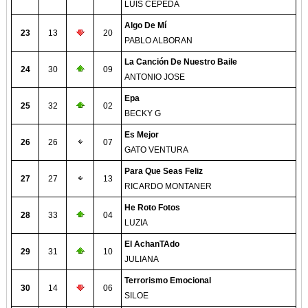
LUIS CEPEDA
Algo De Mí
23
13
20
PABLO ALBORAN
La Canción De Nuestro Baile
24
30
09
ANTONIO JOSE
Epa
25
32
02
BECKY G
Es Mejor
26
26
07
GATO VENTURA
Para Que Seas Feliz
27
27
13
RICARDO MONTANER
He Roto Fotos
28
33
04
LUZIA
El AchanTAdo
29
31
10
JULIANA
Terrorismo Emocional
30
14
06
SILOE