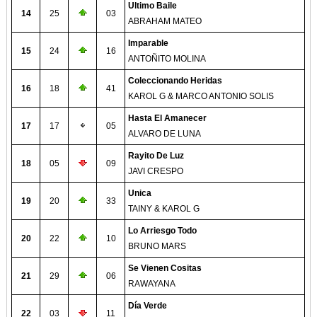
Ultimo Baile
14
25
03
ABRAHAM MATEO
Imparable
15
24
16
ANTOÑITO MOLINA
Coleccionando Heridas
16
18
41
KAROL G & MARCO ANTONIO SOLIS
Hasta El Amanecer
17
17
05
ALVARO DE LUNA
Rayito De Luz
18
05
09
JAVI CRESPO
Unica
19
20
33
TAINY & KAROL G
Lo Arriesgo Todo
20
22
10
BRUNO MARS
Se Vienen Cositas
21
29
06
RAWAYANA
Día Verde
22
03
11