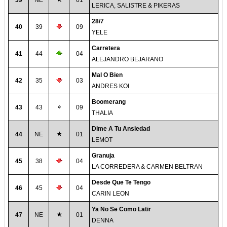
39
NE
01
LERICA, SALISTRE & PIKERAS
28/7
40
39
09
YELE
Carretera
41
44
04
ALEJANDRO BEJARANO
Mal O Bien
42
35
03
ANDRES KOI
Boomerang
43
43
09
THALIA
Dime A Tu Ansiedad
44
NE
01
LEMOT
Granuja
45
38
04
LA CORREDERA & CARMEN BELTRAN
Desde Que Te Tengo
46
45
04
CARIN LEON
Ya No Se Como Latir
47
NE
01
DENNA