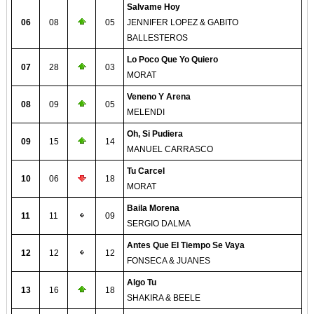
Salvame Hoy
06
08
05
JENNIFER LOPEZ & GABITO
BALLESTEROS
Lo Poco Que Yo Quiero
07
28
03
MORAT
Veneno Y Arena
08
09
05
MELENDI
Oh, Si Pudiera
09
15
14
MANUEL CARRASCO
Tu Carcel
10
06
18
MORAT
Baila Morena
11
11
09
SERGIO DALMA
Antes Que El Tiempo Se Vaya
12
12
12
FONSECA & JUANES
Algo Tu
13
16
18
SHAKIRA & BEELE