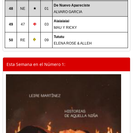
De Nuevo Apareciste
48
NE
01
ALVARO GARCIA
Aiaiaiaiai
49
47
03
MAU Y RICKY
Tututu
50
RE
09
ELENA ROSE & ALLEH
Esta Semana en el Número 1: