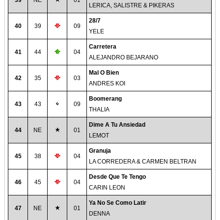
39
NE
01
LERICA, SALISTRE & PIKERAS
28/7
40
39
09
YELE
Carretera
41
44
04
ALEJANDRO BEJARANO
Mal O Bien
42
35
03
ANDRES KOI
Boomerang
43
43
09
THALIA
Dime A Tu Ansiedad
44
NE
01
LEMOT
Granuja
45
38
04
LA CORREDERA & CARMEN BELTRAN
Desde Que Te Tengo
46
45
04
CARIN LEON
Ya No Se Como Latir
47
NE
01
DENNA