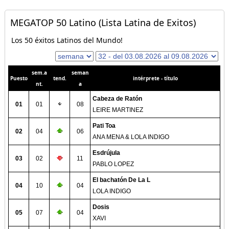
MEGATOP 50 Latino (Lista Latina de Exitos)
Los 50 éxitos Latinos del Mundo!
sem.a
seman
Puesto
tend.
intérprete - título
nt.
a
Cabeza de Ratón
01
01
08
LEIRE MARTINEZ
Pati Toa
02
04
06
ANA MENA & LOLA INDIGO
Esdrújula
03
02
11
PABLO LOPEZ
El bachatón De La L
04
10
04
LOLA INDIGO
Dosis
05
07
04
XAVI