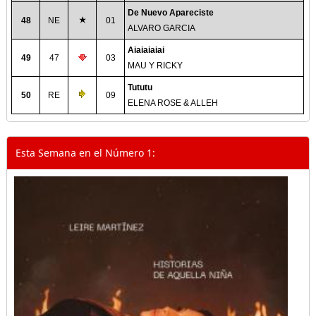
De Nuevo Apareciste
48
NE
01
ALVARO GARCIA
Aiaiaiaiai
49
47
03
MAU Y RICKY
Tututu
50
RE
09
ELENA ROSE & ALLEH
Esta Semana en el Número 1: