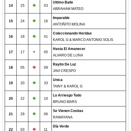
Ultimo Baile
14
25
03
ABRAHAM MATEO
Imparable
15
24
16
ANTOÑITO MOLINA
Coleccionando Heridas
16
18
41
KAROL G & MARCO ANTONIO SOLIS
Hasta El Amanecer
17
17
05
ALVARO DE LUNA
Rayito De Luz
18
05
09
JAVI CRESPO
Unica
19
20
33
TAINY & KAROL G
Lo Arriesgo Todo
20
22
10
BRUNO MARS
Se Vienen Cositas
21
29
06
RAWAYANA
Día Verde
22
03
11