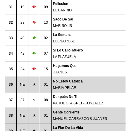
Peliculón
31
19
09
EL BARRIO
Saco De Sal
32
23
13
MAR SOLIS
La Semana
33
49
02
ELENA ROSE
Si Lo Callo, Muero
34
42
07
LA PLAZUELA
Hagamos Que
35
34
15
JUANES
No Estoy Catolica
36
NE
01
MARIA PELAE
Después De Ti
37
37
08
KAROL G. & GREG GONZALEZ
Gente Corriente
38
NE
01
MANUEL CARRASCO & JUANES
La Flor De La Vida