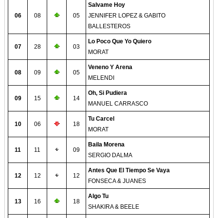
Salvame Hoy
06
08
05
JENNIFER LOPEZ & GABITO
BALLESTEROS
Lo Poco Que Yo Quiero
07
28
03
MORAT
Veneno Y Arena
08
09
05
MELENDI
Oh, Si Pudiera
09
15
14
MANUEL CARRASCO
Tu Carcel
10
06
18
MORAT
Baila Morena
11
11
09
SERGIO DALMA
Antes Que El Tiempo Se Vaya
12
12
12
FONSECA & JUANES
Algo Tu
13
16
18
SHAKIRA & BEELE