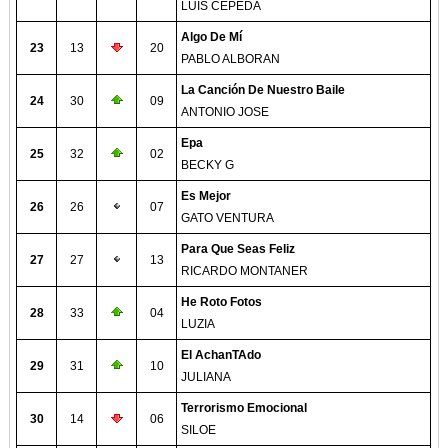
LUIS CEPEDA
Algo De Mí
23
13
20
PABLO ALBORAN
La Canción De Nuestro Baile
24
30
09
ANTONIO JOSE
Epa
25
32
02
BECKY G
Es Mejor
26
26
07
GATO VENTURA
Para Que Seas Feliz
27
27
13
RICARDO MONTANER
He Roto Fotos
28
33
04
LUZIA
El AchanTAdo
29
31
10
JULIANA
Terrorismo Emocional
30
14
06
SILOE