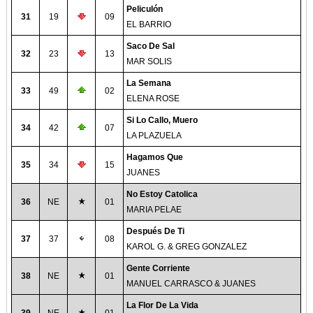
Peliculón
31
19
09
EL BARRIO
Saco De Sal
32
23
13
MAR SOLIS
La Semana
33
49
02
ELENA ROSE
Si Lo Callo, Muero
34
42
07
LA PLAZUELA
Hagamos Que
35
34
15
JUANES
No Estoy Catolica
36
NE
01
MARIA PELAE
Después De Ti
37
37
08
KAROL G. & GREG GONZALEZ
Gente Corriente
38
NE
01
MANUEL CARRASCO & JUANES
La Flor De La Vida