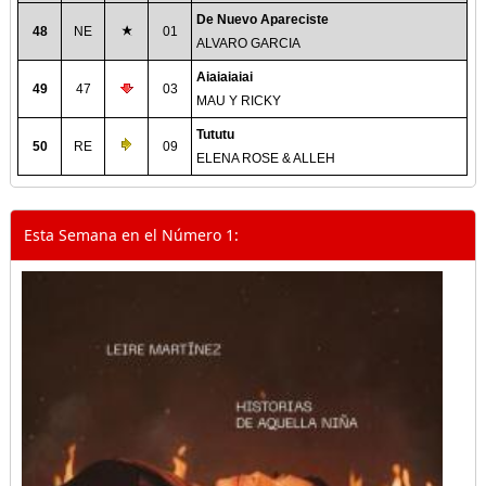
De Nuevo Apareciste
48
NE
01
ALVARO GARCIA
Aiaiaiaiai
49
47
03
MAU Y RICKY
Tututu
50
RE
09
ELENA ROSE & ALLEH
Esta Semana en el Número 1: