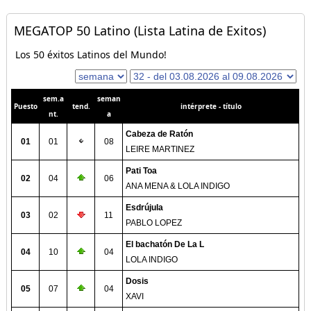
MEGATOP 50 Latino (Lista Latina de Exitos)
Los 50 éxitos Latinos del Mundo!
sem.a
seman
Puesto
tend.
intérprete - título
nt.
a
Cabeza de Ratón
01
01
08
LEIRE MARTINEZ
Pati Toa
02
04
06
ANA MENA & LOLA INDIGO
Esdrújula
03
02
11
PABLO LOPEZ
El bachatón De La L
04
10
04
LOLA INDIGO
Dosis
05
07
04
XAVI