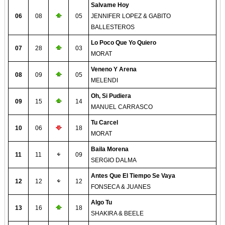
Salvame Hoy
06
08
05
JENNIFER LOPEZ & GABITO
BALLESTEROS
Lo Poco Que Yo Quiero
07
28
03
MORAT
Veneno Y Arena
08
09
05
MELENDI
Oh, Si Pudiera
09
15
14
MANUEL CARRASCO
Tu Carcel
10
06
18
MORAT
Baila Morena
11
11
09
SERGIO DALMA
Antes Que El Tiempo Se Vaya
12
12
12
FONSECA & JUANES
Algo Tu
13
16
18
SHAKIRA & BEELE