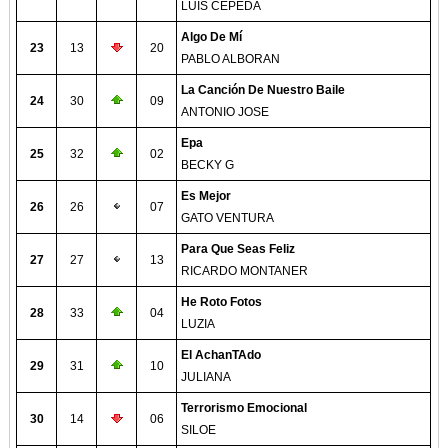
LUIS CEPEDA
Algo De Mí
23
13
20
PABLO ALBORAN
La Canción De Nuestro Baile
24
30
09
ANTONIO JOSE
Epa
25
32
02
BECKY G
Es Mejor
26
26
07
GATO VENTURA
Para Que Seas Feliz
27
27
13
RICARDO MONTANER
He Roto Fotos
28
33
04
LUZIA
El AchanTAdo
29
31
10
JULIANA
Terrorismo Emocional
30
14
06
SILOE