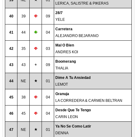
39
NE
01
LERICA, SALISTRE & PIKERAS
28/7
40
39
09
YELE
Carretera
41
44
04
ALEJANDRO BEJARANO
Mal O Bien
42
35
03
ANDRES KOI
Boomerang
43
43
09
THALIA
Dime A Tu Ansiedad
44
NE
01
LEMOT
Granuja
45
38
04
LA CORREDERA & CARMEN BELTRAN
Desde Que Te Tengo
46
45
04
CARIN LEON
Ya No Se Como Latir
47
NE
01
DENNA