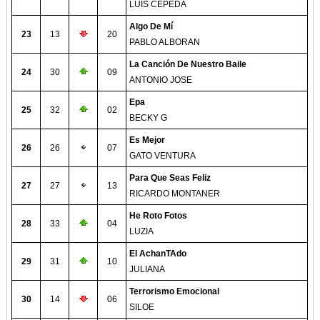
LUIS CEPEDA
Algo De Mí
23
13
20
PABLO ALBORAN
La Canción De Nuestro Baile
24
30
09
ANTONIO JOSE
Epa
25
32
02
BECKY G
Es Mejor
26
26
07
GATO VENTURA
Para Que Seas Feliz
27
27
13
RICARDO MONTANER
He Roto Fotos
28
33
04
LUZIA
El AchanTAdo
29
31
10
JULIANA
Terrorismo Emocional
30
14
06
SILOE