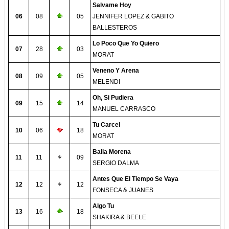
Salvame Hoy
06
08
05
JENNIFER LOPEZ & GABITO
BALLESTEROS
Lo Poco Que Yo Quiero
07
28
03
MORAT
Veneno Y Arena
08
09
05
MELENDI
Oh, Si Pudiera
09
15
14
MANUEL CARRASCO
Tu Carcel
10
06
18
MORAT
Baila Morena
11
11
09
SERGIO DALMA
Antes Que El Tiempo Se Vaya
12
12
12
FONSECA & JUANES
Algo Tu
13
16
18
SHAKIRA & BEELE