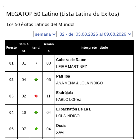
MEGATOP 50 Latino (Lista Latina de Exitos)
Los 50 éxitos Latinos del Mundo!
sem.a
seman
Puesto
tend.
intérprete - título
nt.
a
Cabeza de Ratón
01
01
08
LEIRE MARTINEZ
Pati Toa
02
04
06
ANA MENA & LOLA INDIGO
Esdrújula
03
02
11
PABLO LOPEZ
El bachatón De La L
04
10
04
LOLA INDIGO
Dosis
05
07
04
XAVI