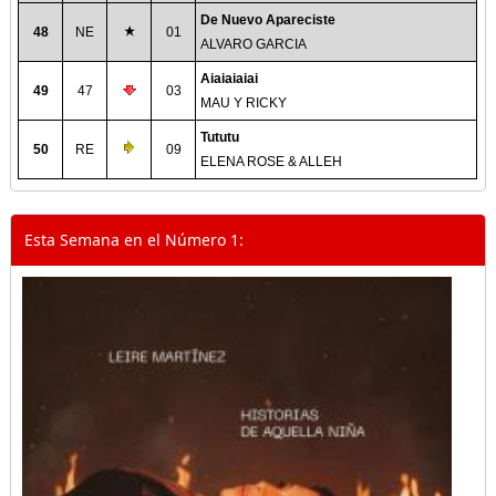
De Nuevo Apareciste
48
NE
01
ALVARO GARCIA
Aiaiaiaiai
49
47
03
MAU Y RICKY
Tututu
50
RE
09
ELENA ROSE & ALLEH
Esta Semana en el Número 1: