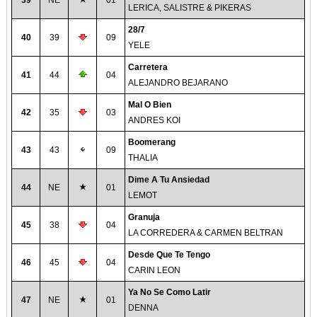
39
NE
01
LERICA, SALISTRE & PIKERAS
28/7
40
39
09
YELE
Carretera
41
44
04
ALEJANDRO BEJARANO
Mal O Bien
42
35
03
ANDRES KOI
Boomerang
43
43
09
THALIA
Dime A Tu Ansiedad
44
NE
01
LEMOT
Granuja
45
38
04
LA CORREDERA & CARMEN BELTRAN
Desde Que Te Tengo
46
45
04
CARIN LEON
Ya No Se Como Latir
47
NE
01
DENNA