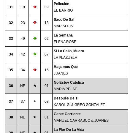
Peliculón
31
19
09
EL BARRIO
Saco De Sal
32
23
13
MAR SOLIS
La Semana
33
49
02
ELENA ROSE
Si Lo Callo, Muero
34
42
07
LA PLAZUELA
Hagamos Que
35
34
15
JUANES
No Estoy Catolica
36
NE
01
MARIA PELAE
Después De Ti
37
37
08
KAROL G. & GREG GONZALEZ
Gente Corriente
38
NE
01
MANUEL CARRASCO & JUANES
La Flor De La Vida