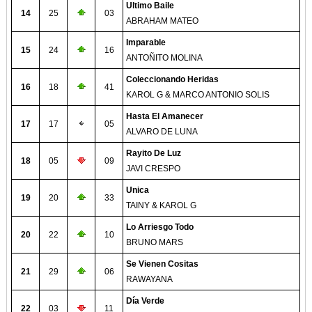
Ultimo Baile
14
25
03
ABRAHAM MATEO
Imparable
15
24
16
ANTOÑITO MOLINA
Coleccionando Heridas
16
18
41
KAROL G & MARCO ANTONIO SOLIS
Hasta El Amanecer
17
17
05
ALVARO DE LUNA
Rayito De Luz
18
05
09
JAVI CRESPO
Unica
19
20
33
TAINY & KAROL G
Lo Arriesgo Todo
20
22
10
BRUNO MARS
Se Vienen Cositas
21
29
06
RAWAYANA
Día Verde
22
03
11